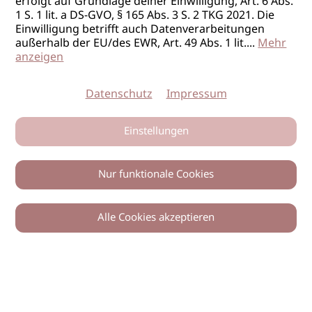
erfolgt auf Grundlage deiner Einwilligung, Art. 6 Abs.
1 S. 1 lit. a DS-GVO, § 165 Abs. 3 S. 2 TKG 2021. Die
Einwilligung betrifft auch Datenverarbeitungen
außerhalb der EU/des EWR, Art. 49 Abs. 1 lit.
...
Mehr
anzeigen
Datenschutz
Impressum
Einstellungen
Nur funktionale Cookies
Alle Cookies akzeptieren
0
Zurück
Teilen