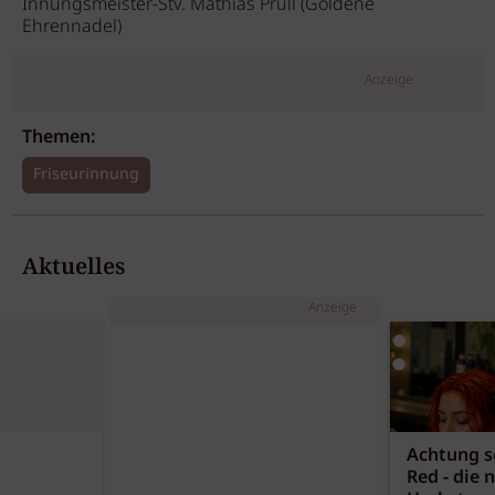
Innungsmeister-Stv. Mathias Prüll (Goldene
Ehrennadel)
Anzeige
Themen:
Friseurinnung
Aktuelles
Anzeige
Achtung sc
Red - die 