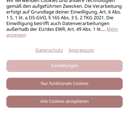
Wir verwenden Cookies und andere Technologien
gemäß den aufgeführten Zwecken. Die Verarbeitung
erfolgt auf Grundlage deiner Einwilligung, Art. 6 Abs.
1 S. 1 lit. a DS-GVO, § 165 Abs. 3 S. 2 TKG 2021. Die
Einwilligung betrifft auch Datenverarbeitungen
außerhalb der EU/des EWR, Art. 49 Abs. 1 lit.
...
Mehr
anzeigen
Datenschutz
Impressum
Einstellungen
Nur funktionale Cookies
Alle Cookies akzeptieren
0
Zurück
Teilen