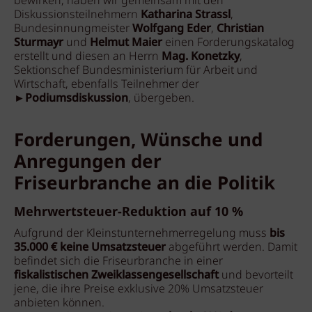
bewirken, haben wir gemeinsam mit den
Diskussionsteilnehmern
Katharina Strassl
,
Bundesinnungmeister
Wolfgang Eder
,
Christian
Sturmayr
und
Helmut Maier
einen Forderungskatalog
erstellt und diesen an Herrn
Mag. Konetzky
,
Sektionschef Bundesministerium für Arbeit und
Wirtschaft, ebenfalls Teilnehmer der
►
Podiumsdiskussion
, übergeben.
Forderungen, Wünsche und
Anregungen der
Friseurbranche an die Politik
Mehrwertsteuer-Reduktion auf 10 %
Aufgrund der Kleinstunternehmerregelung muss
bis
35.000 € keine Umsatzsteuer
abgeführt werden. Damit
befindet sich die Friseurbranche in einer
fiskalistischen Zweiklassengesellschaft
und bevorteilt
jene, die ihre Preise exklusive 20% Umsatzsteuer
anbieten können.