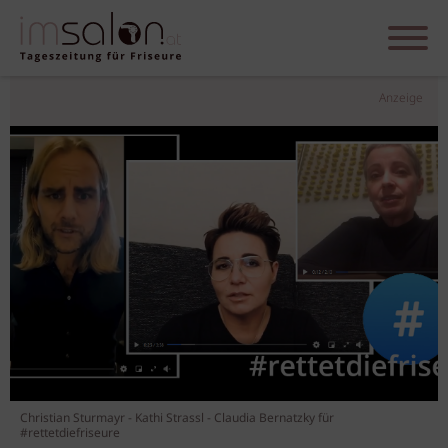
Anzeige
Christian Sturmayr - Kathi Strassl - Claudia Bernatzky für
#rettetdiefriseure