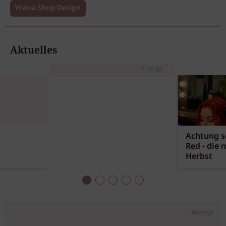
Vrana Shop Design
Aktuelles
Anzeige
Achtung sc
Red - die 
Herbst
Anzeige