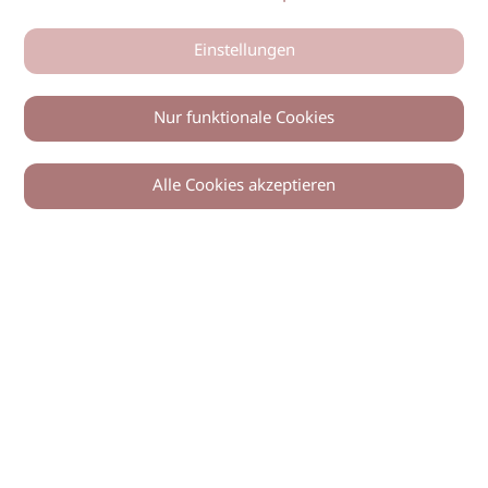
Einstellungen
Nur funktionale Cookies
Alle Cookies akzeptieren
0
Zurück
Teilen
© 2026 imSalon Verlags GmbH