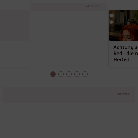
Anzeige
Achtung sc
Red - die 
Herbst
Anzeige