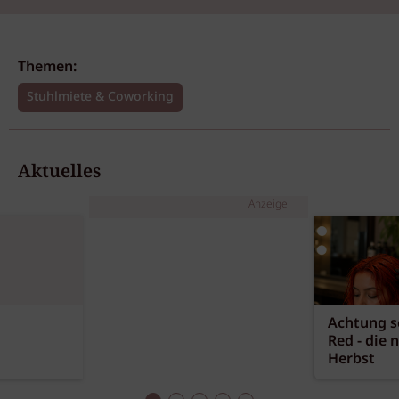
Themen:
Stuhlmiete & Coworking
Aktuelles
Anzeige
Achtung sc
Red - die 
Herbst