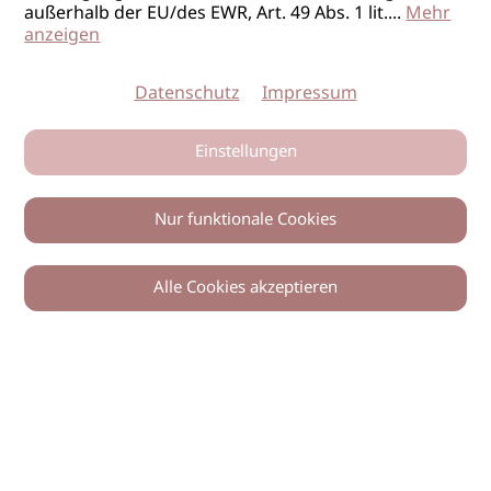
außerhalb der EU/des EWR, Art. 49 Abs. 1 lit.
...
Mehr
anzeigen
Datenschutz
Impressum
Einstellungen
Nur funktionale Cookies
Alle Cookies akzeptieren
0
Zurück
Teilen
© 2026 imSalon Verlags GmbH