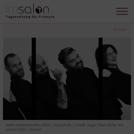
Anzeige
Keller Kollektionsfilm 2022 | Ausschnitt | Credit: Sugar Vibes Keller the
school 2022 | Screen