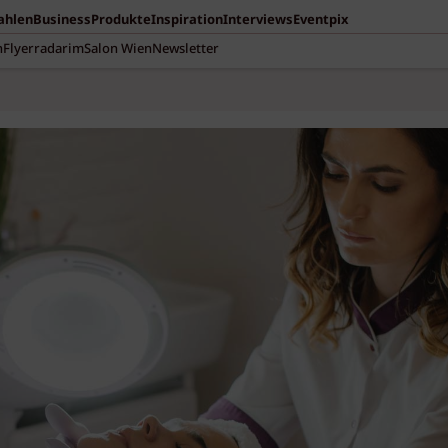
Zahlen
Business
Produkte
Inspiration
Interviews
Eventpix
n
Flyerradar
imSalon Wien
Newsletter