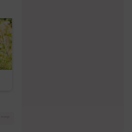
Diese Must-haves bringt der
Baby Don't C
August
Anzeige