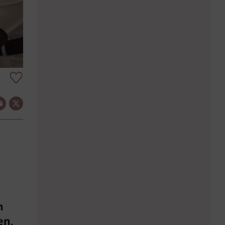
n
en,