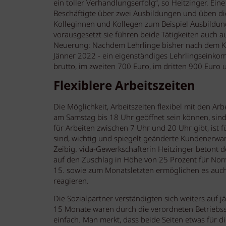
ein toller Verhandlungserfolg“, so Heitzinger. Ein
Beschäftigte über zwei Ausbildungen und üben d
Kolleginnen und Kollegen zum Beispiel Ausbildunge
vorausgesetzt sie führen beide Tätigkeiten auch au
Neuerung: Nachdem Lehrlinge bisher nach dem Kolle
Jänner 2022 - ein eigenständiges Lehrlingseink
brutto, im zweiten 700 Euro, im dritten 900 Euro 
Flexiblere Arbeitszeiten
Die Möglichkeit, Arbeitszeiten flexibel mit den A
am Samstag bis 18 Uhr geöffnet sein können, sind
für Arbeiten zwischen 7 Uhr und 20 Uhr gibt, ist f
sind, wichtig und spiegelt geänderte Kundenerwa
Zeibig. vida-Gewerkschafterin Heitzinger betont
auf den Zuschlag in Höhe von 25 Prozent für No
15. sowie zum Monatsletzten ermöglichen es auch i
reagieren.
Die Sozialpartner verständigten sich weiters auf
15 Monate waren durch die verordneten Betriebssc
einfach. Man merkt, dass beide Seiten etwas für d