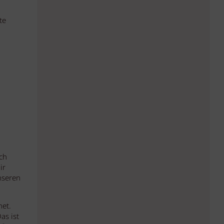
te
ch
ir
nseren
net.
as ist