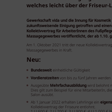
welches leicht über der Friseur-
Gewerkschaft vida und die Innung für Kosmetik
zukunftsweisende Einigung getroffen und eine
Kollektivvertrag für ArbeiterInnen des Fußpfleg
Massagegewerbes veröffentlicht, der ab 1.10. g
Am 1. Oktober 2021 tritt der neue Kollektivvertra
Massagegewerbes in Kraft.
Neu:
Bundesweit
einheitliche Gültigkeit
Vordienstzeiten
von bis zu fünf Jahren werden
Ausgeübte
Mehrfachausbildung
wird belohnt 
Dies gilt zum Beispiel für eine MitarbeiterIn, 
Salon ausübt.
Ab 1.Januar 2022 erhalten Lehrlinge ein
eigens
Kollektivvertrag der Friseure entlohnt.
1.LJ 600 €, 2.LJ 700 €, 3.LJ 900 €, 4.LJ 1.000 € b