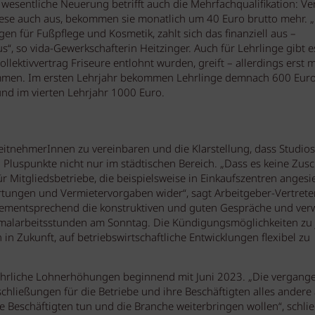
e wesentliche Neuerung betrifft auch die Mehrfachqualifikation: V
iese auch aus, bekommen sie monatlich um 40 Euro brutto mehr. 
n für Fußpflege und Kosmetik, zahlt sich das finanziell aus –
s“, so vida-Gewerkschafterin Heitzinger. Auch für Lehrlinge gibt e
ktivvertrag Friseure entlohnt wurden, greift – allerdings erst mi
ommen. Im ersten Lehrjahr bekommen Lehrlinge demnach 600 Eur
und im vierten Lehrjahr 1000 Euro.
rbeitnehmerInnen zu vereinbaren und die Klarstellung, dass Studio
 Pluspunkte nicht nur im städtischen Bereich. „Dass es keine Zus
ür Mitgliedsbetriebe, die beispielsweise in Einkaufszentren angesi
rtungen und Vermietervorgaben wider“, sagt Arbeitgeber-Vertrete
 dementsprechend die konstruktiven und guten Gespräche und verw
rmalarbeitsstunden am Sonntag. Die Kündigungsmöglichkeiten zu
n Zukunft, auf betriebswirtschaftliche Entwicklungen flexibel zu
 jährliche Lohnerhöhungen beginnend mit Juni 2023. „Die vergang
hließungen für die Betriebe und ihre Beschäftigten alles andere 
ie Beschäftigten tun und die Branche weiterbringen wollen“, schli