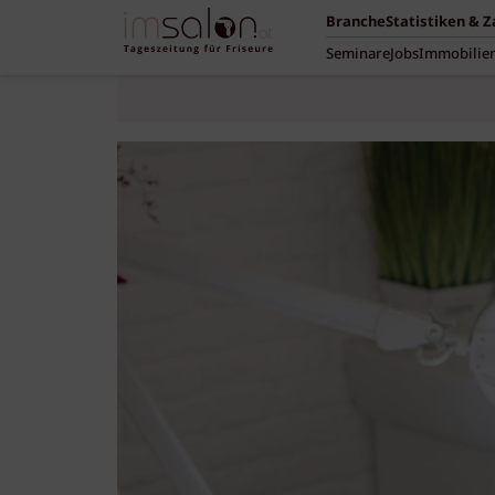
Branche
Statistiken & 
Seminare
Jobs
Immobilie