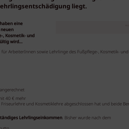
Lehrlingsentschädigung liegt.
 haben eine
Anz
n neuen
e-, Kosmetik- und
ültig wird…
g für ArbeiterInnen sowie Lehrlinge des Fußpflege-, Kosmetik- und
 angerechnet
mit 40 € mehr
die Friseurlehre und Kosmetiklehre abgeschlossen hat und beide Be
tändiges
Lehrlingseinkommen
. Bisher wurde nach dem
rutto