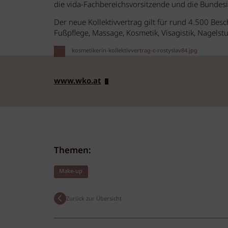
die vida-Fachbereichsvorsitzende und die Bundes
Der neue Kollektivvertrag gilt für rund 4.500 Bes
Fußpflege, Massage, Kosmetik, Visagistik, Nagels
kosmetikerin-kollektivvertrag-c-rostyslav84.jpg
www.wko.at
Themen:
Make-up
Zurück zur Übersicht