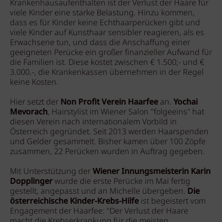
Krankenhausaufenthalten ist der Verlust der Haare für
viele Kinder eine starke Belastung. Hinzu kommen,
dass es für Kinder keine Echthaarperücken gibt und
viele Kinder auf Kunsthaar sensibler reagieren, als es
Erwachsene tun, und dass die Anschaffung einer
geeigneten Perücke ein großer finanzieller Aufwand für
die Familien ist. Diese kostet zwischen € 1.500;- und €
3.000.-, die Krankenkassen übernehmen in der Regel
keine Kosten.
Hier setzt der
Non Profit Verein Haarfee
an.
Yochai
Mevorach
, Hairstylist im Wiener Salon "folgeeins" hat
diesen Verein nach internationalem Vorbild in
Österreich gegründet. Seit 2013 werden Haarspenden
und Gelder gesammelt. Bisher kamen über 100 Zöpfe
zusammen, 22 Perücken wurden in Auftrag gegeben.
Mit Unterstützung der
Wiener Innungsmeisterin Karin
Dopplinger
wurde die erste Perücke im Mai fertig
gestellt, angepasst und an Michelle übergeben.
Die
österreichische Kinder-Krebs-Hilfe
ist begeistert vom
Engagement der Haarfee: "Der Verlust der Haare
macht die Krebserkrankung für die meisten