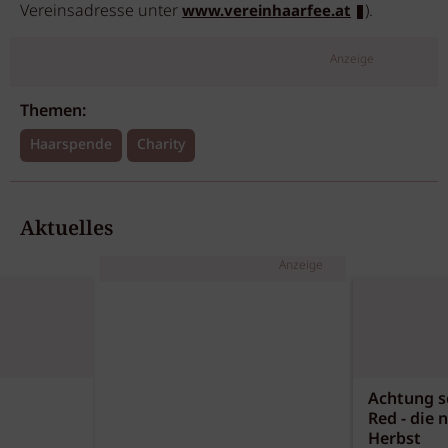
Vereinsadresse unter
).
www.vereinhaarfee.at
Anzeige
Themen:
Haarspende
Charity
Aktuelles
Anzeige
Achtung sc
Red - die 
Herbst