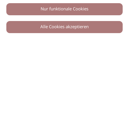
Nur funktionale Cookies
Alle Cookies akzeptieren
0
Zurück
Teilen
© 2026 imSalon Verlags GmbH
Newsletter