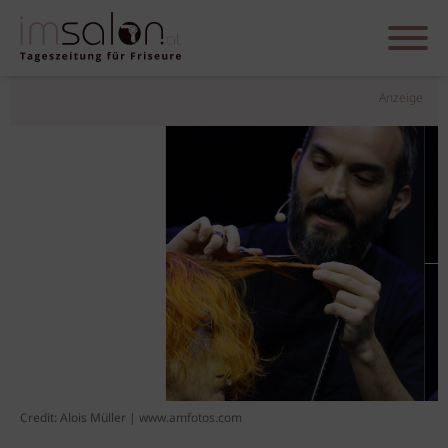
Anzeige
Credit: Alois Müller | www.amfotos.com