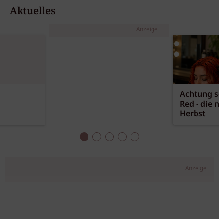
Aktuelles
Anzeige
Achtung sc
Red - die 
Herbst
Anzeige