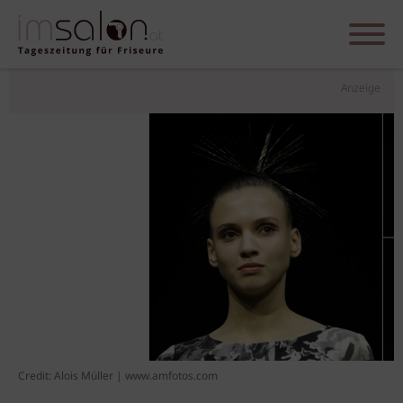
Anzeige
Credit: Alois Müller | www.amfotos.com