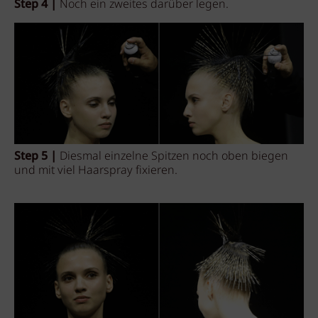
Step 4 |
Noch ein zweites darüber legen.
Step 5 |
Diesmal einzelne Spitzen noch oben biegen
und mit viel Haarspray fixieren.