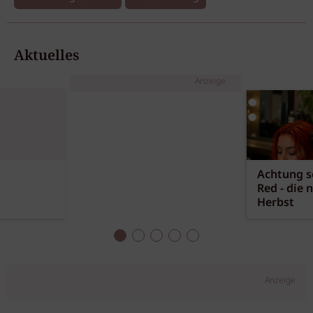
Aktuelles
Anzeige
Achtung sc
Red - die 
Herbst
Anzeige