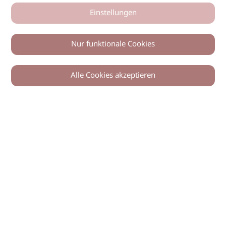
Einstellungen
Nur funktionale Cookies
Alle Cookies akzeptieren
0
Zurück
Teilen
© 2026 imSalon Verlags GmbH