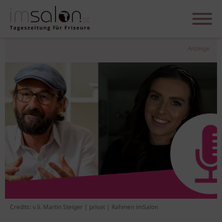
Anzeige
Credits: v.li. Martin Steiger | privat | Rahmen imSalon