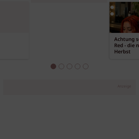
Achtung sc
Red - die 
Herbst
Anzeige