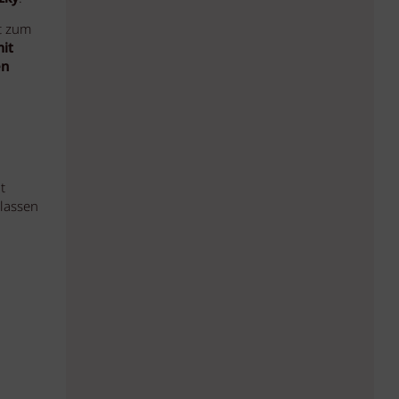
rt zum
mit
en
t
lassen