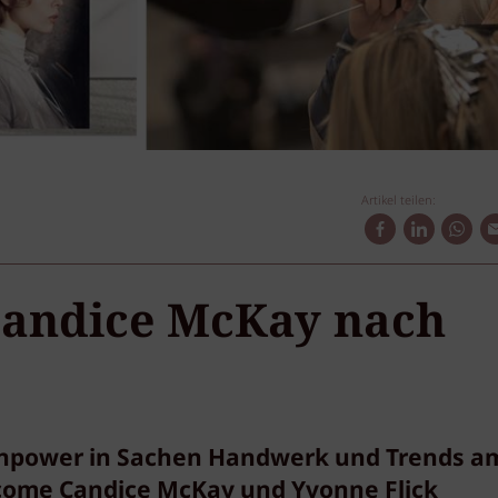
Artikel teilen:
Candice McKay nach
uenpower in Sachen Handwerk und Trends am
come Candice McKay und Yvonne Flick