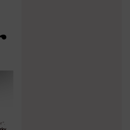
r".
zky
.