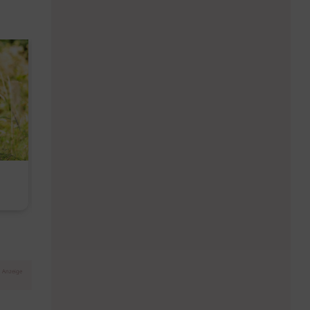
Diese Must-haves bringt der
Baby Don't C
August
Anzeige