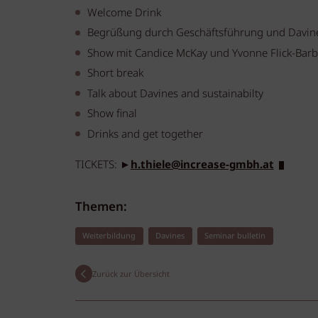
Welcome Drink
Begrüßung durch Geschäftsführung und Davine
Show mit Candice McKay und Yvonne Flick-Barb
Short break
Talk about Davines and sustainabilty
Show final
Drinks and get together
TICKETS: ►
h.thiele@increase-gmbh.at
Themen:
Weiterbildung
Davines
Seminar bulletin
Zurück zur Übersicht