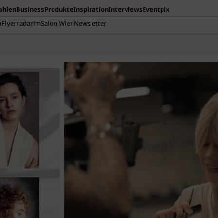
Zahlen
Business
Produkte
Inspiration
Interviews
Eventpix
n
Flyerradar
imSalon Wien
Newsletter