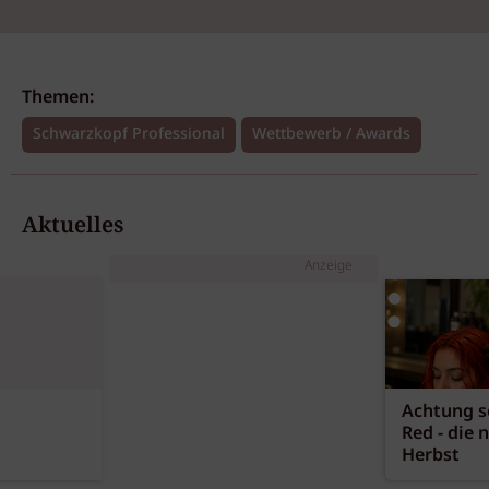
Themen:
Schwarzkopf Professional
Wettbewerb / Awards
Aktuelles
Anzeige
Achtung sc
Red - die 
Herbst