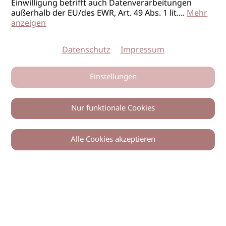
Einwilligung betrifft auch Datenverarbeitungen
außerhalb der EU/des EWR, Art. 49 Abs. 1 lit.
...
Mehr
anzeigen
Datenschutz
Impressum
Einstellungen
Nur funktionale Cookies
Alle Cookies akzeptieren
0
Zurück
Teilen
© 2026 imSalon Verlags GmbH