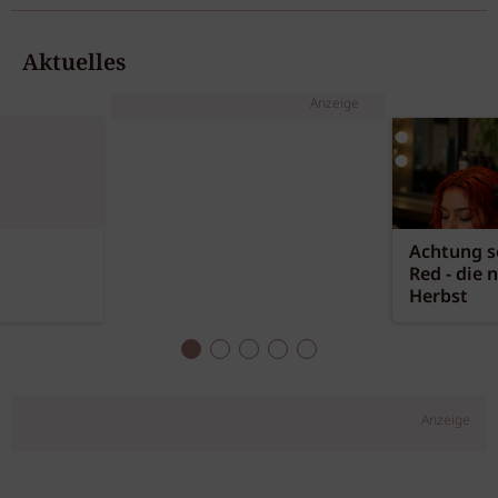
Aktuelles
Anzeige
Achtung sc
Red - die 
Herbst
Anzeige