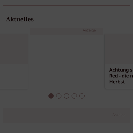
Aktuelles
Anzeige
Achtung sc
Red - die 
Herbst
Anzeige