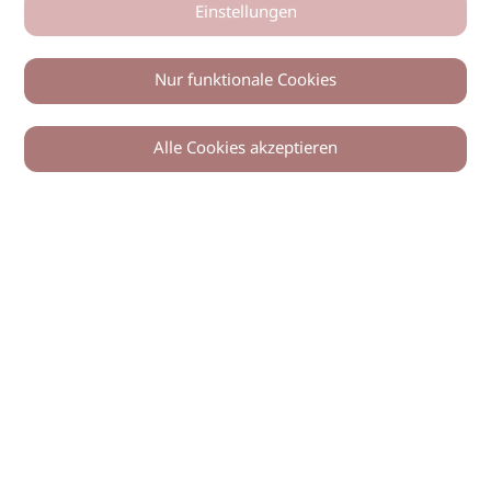
Einstellungen
Nur funktionale Cookies
Alle Cookies akzeptieren
0
Zurück
Teilen
© 2026 imSalon Verlags GmbH