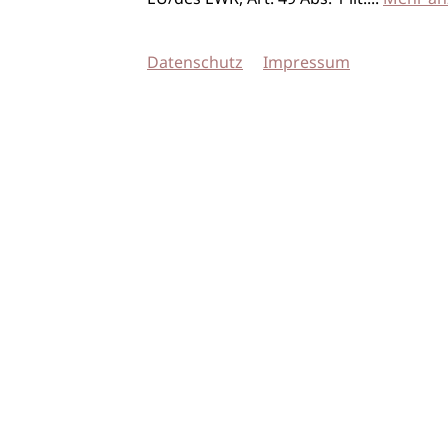
Datenschutz
Impressum
© 2026 imSalon Verlags GmbH
Newsletter
Kontakt
Team
Verlag
Mediadaten
AGB
Datenschu