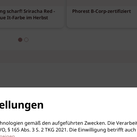
ng scharf! Sriracha Red -
Phorest B-Corp-zertifiziert
eue It-Farbe im Herbst
ellungen
hnologien gemäß den aufgeführten Zwecken. Die Verarbeit
S-GVO, § 165 Abs. 3 S. 2 TKG 2021. Die Einwilligung betrifft 
zeigen