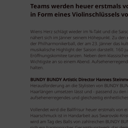
Teams werden heuer erstmals v
in Form eines Violinschlüssels vo
Wiens Herz schlägt wieder im ¾-Takt und die Saiso
nähert sich im Jänner seinem Höhepunkt. Zu den e
der Philharmonikerball, der am 23. Jänner das kul
musikalische Highlight der Saison darstellt. 16
Eröffnungskomitee tanzen. Neben dem klassischen w
Wichtigste an so einem Abend. Aufsehenerregend, e
halten.
BUNDY BUNDY Artistic Director Hannes Steinm
Herausforderung an die Stylisten von BUNDY BUNDY
Haarlängen umsetzen lässt und - passend zu den 
aufsehenerregendes und gleichzeitig einheitliches 
Vollendet wird die Ballfrisur heuer erstmals von 
Haarschmuck ist in Handarbeit aus Swarovski-Krista
wird am Tag des Balls von zahlreichen BUNDY BUN
sich ein harmonisches Gesamtkunstwerk, das dem P