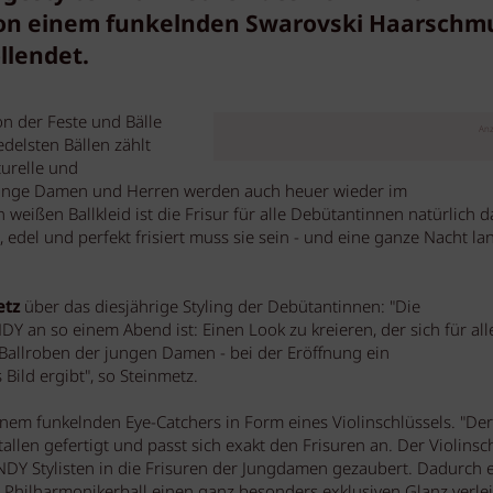
on einem funkelnden Swarovski Haarschm
llendet.
n der Feste und Bälle
Anz
delsten Bällen zählt
turelle und
0 junge Damen und Herren werden auch heuer wieder im
eißen Ballkleid ist die Frisur für alle Debütantinnen natürlich d
del und perfekt frisiert muss sie sein - und eine ganze Nacht la
etz
über das diesjährige Styling der Debütantinnen: "Die
 an so einem Abend ist: Einen Look zu kreieren, der sich für all
Ballroben der jungen Damen - bei der Eröffnung ein
Bild ergibt", so Steinmetz.
einem funkelnden Eye-Catchers in Form eines Violinschlüssels. "Der
llen gefertigt und passt sich exakt den Frisuren an. Der Violinsc
DY Stylisten in die Frisuren der Jungdamen gezaubert. Dadurch e
hilharmonikerball einen ganz besonders exklusiven Glanz verleih