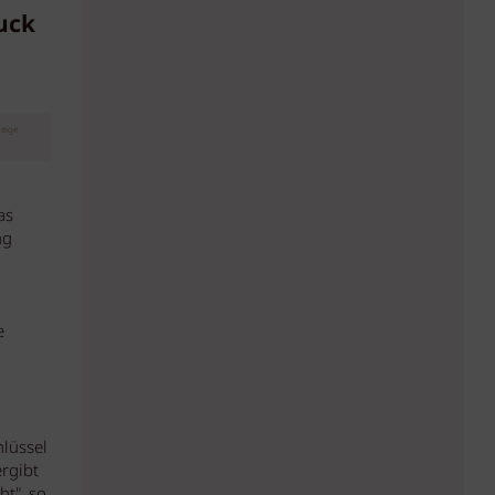
uck
eige
as
ng
e
hlüssel
rgibt
t", so