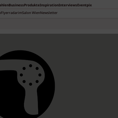
Zahlen
Business
Produkte
Inspiration
Interviews
Eventpix
n
Flyerradar
imSalon Wien
Newsletter