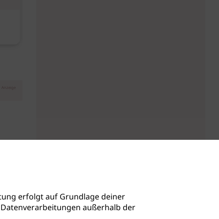
Diese Must-haves bringt der
Baby Don't C
August
Anzeige
ung erfolgt auf Grundlage deiner
auch Datenverarbeitungen außerhalb der