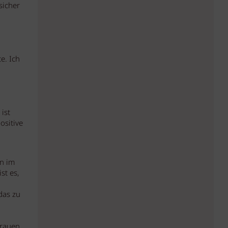
sicher
e. Ich
ist
ositive
n im
st es,
das zu
trauen