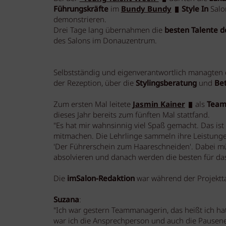
Führungskräfte
im
Bundy Bundy
Style In
Salo
demonstrieren.
Drei Tage lang übernahmen die
besten Talente d
des Salons im Donauzentrum.
Selbstständig und eigenverantwortlich managten 
der Rezeption, über die
Stylingsberatung
und
Be
Zum ersten Mal leitete
Jasmin Kainer
als
Team
dieses Jahr bereits zum fünften Mal stattfand.
"Es hat mir wahnsinnig viel Spaß gemacht. Das ist
mitmachen. Die Lehrlinge sammeln ihre Leistungen
'Der Führerschein zum Haareschneiden'. Dabei m
absolvieren und danach werden die besten für das 
Die
imSalon-Redaktion
war während der Projektta
Suzana
:
"Ich war gestern Teammanagerin, das heißt ich h
war ich die Ansprechperson und auch die Pausene