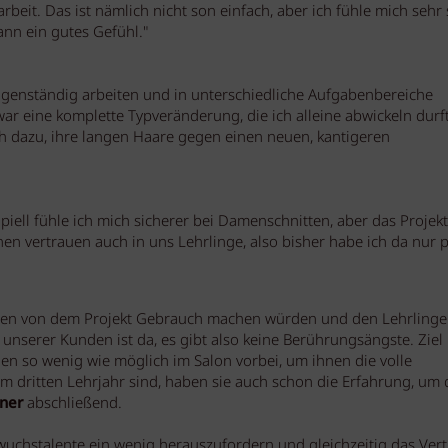
rbeit. Das ist nämlich nicht son einfach, aber ich fühle mich sehr 
ann ein gutes Gefühl."
z eigenständig arbeiten und in unterschiedliche Aufgabenbereiche
r eine komplette Typveränderung, die ich alleine abwickeln durft
ch dazu, ihre langen Haare gegen einen neuen, kantigeren
piell fühle ich mich sicherer bei Damenschnitten, aber das Projekt 
n vertrauen auch in uns Lehrlinge, also bisher habe ich da nur p
en von dem Projekt Gebrauch machen würden und den Lehrlinge
nserer Kunden ist da, es gibt also keine Berührungsängste. Ziel i
auen so wenig wie möglich im Salon vorbei, um ihnen die volle
m dritten Lehrjahr sind, haben sie auch schon die Erfahrung, um 
iner
abschließend.
uchstalente ein wenig herauszufordern und gleichzeitig das Ver