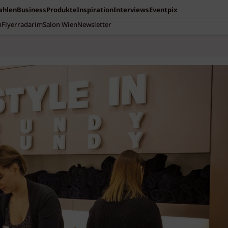
Zahlen
Business
Produkte
Inspiration
Interviews
Eventpix
n
Flyerradar
imSalon Wien
Newsletter