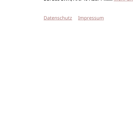
Datenschutz
Impressum
© 2026 imSalon Verlags GmbH
Newsletter
Kontakt
Team
Verlag
Mediadaten
AGB
Datenschu