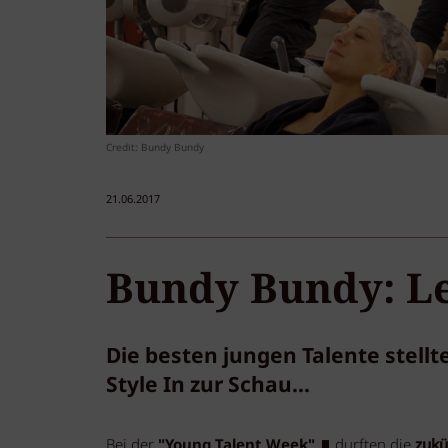
Credit: Bundy Bundy
21.06.2017
Bundy Bundy: Le
Die besten jungen Talente stell
Style In zur Schau...
Bei der
"Young Talent Week"
durften die
zukü