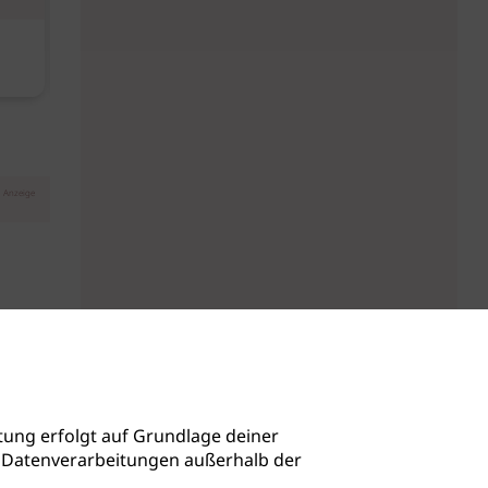
Diese Must-haves bringt der
Baby Don't C
August
Anzeige
ung erfolgt auf Grundlage deiner
auch Datenverarbeitungen außerhalb der