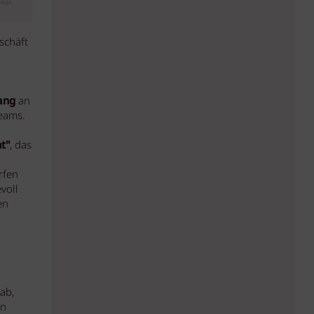
eige
schäft
ang
an
eams.
t"
, das
rfen
voll
en
ab,
rn