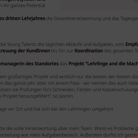
Anz
n ihr ganzes Potential
es dritten Lehrjahres
die Gesamtverantwortung und das Tagesge
die Young Talents die täglichen Abläufe und Aufgaben, vom
Empf
treuung der KundInnen
bis hin zur
Koordination
des gesamten T
managerin des Standortes
das
Projekt "Lehrlinge and die Mach
 ein großartiges Projekt und wirklich nur die besten der besten dü
 das ganze Jahr über mit einem Pass - wir nennen das auch liebe
üssen sie Prüfungen fürs Schneiden, Färben und Kassenschulung
Projekt herausgefiltert", so Jasmin.
ge vor Ort und hat sich bei den Lehrlingen umgehört.
atte die volle Verantwortung über mein Team. Wenn es Probleme g
inteilung war mein Aufgabenbereich. Außerdem durfte ich geste