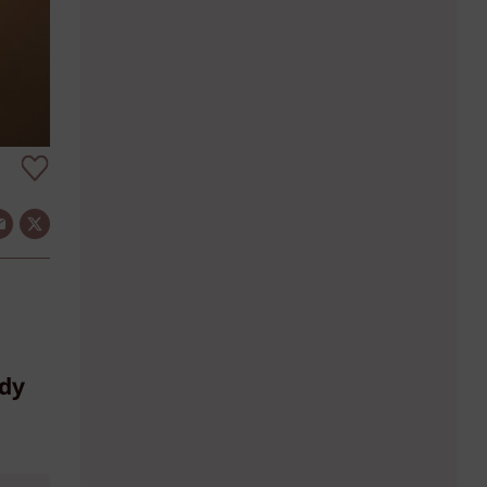
!
ndy