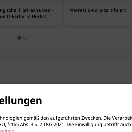
ng scharf! Sriracha Red -
Phorest B-Corp-zertifiziert
eue It-Farbe im Herbst
ellungen
hnologien gemäß den aufgeführten Zwecken. Die Verarbeit
S-GVO, § 165 Abs. 3 S. 2 TKG 2021. Die Einwilligung betrifft 
zeigen