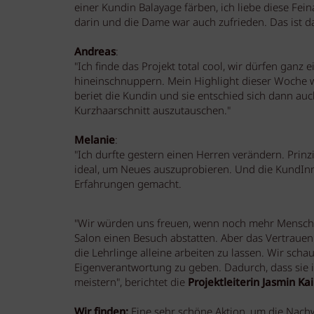
einer Kundin Balayage färben, ich liebe diese Feina
darin und die Dame war auch zufrieden. Das ist d
Andreas
:
"Ich finde das Projekt total cool, wir dürfen gan
hineinschnuppern. Mein Highlight dieser Woche wa
beriet die Kundin und sie entschied sich dann au
Kurzhaarschnitt auszutauschen."
Melanie
:
"Ich durfte gestern einen Herren verändern. Prinzi
ideal, um Neues auszuprobieren. Und die KundInne
Erfahrungen gemacht.
"Wir würden uns freuen, wenn noch mehr Mensch
Salon einen Besuch abstatten. Aber das Vertrauen u
die Lehrlinge alleine arbeiten zu lassen. Wir sch
Eigenverantwortung zu geben. Dadurch, dass sie i
meistern", berichtet die
Projektleiterin Jasmin Ka
Wir finden:
Eine sehr schöne Aktion, um die Nachw