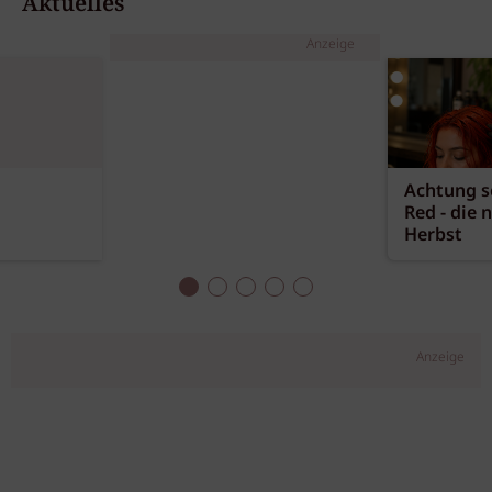
Aktuelles
Anzeige
Achtung sc
Red - die 
Herbst
Anzeige