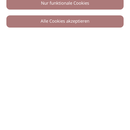
Nur funktionale Cookies
Alle Cookies akzeptieren
0
Zurück
Teilen
© 2026 imSalon Verlags GmbH
Newsletter
Kontakt