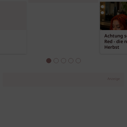
Achtung sc
Red - die 
Herbst
Anzeige