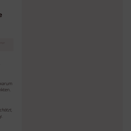
e
eige
.
 warum
nkten.
chätzt,
y.