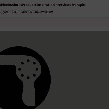
Zahlen
Business
Produkte
Inspiration
Interviews
Eventpix
n
Flyerradar
imSalon Wien
Newsletter