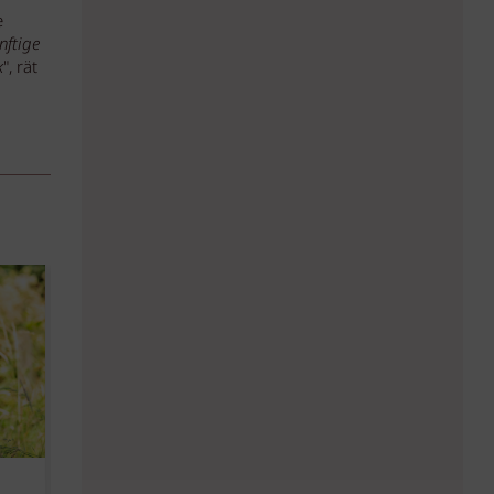
e
nftige
k
", rät
Diese Must-haves bringt der
Baby Don't C