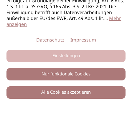
erfolgt auf Grundlage deiner Einwilligung, Art. 6 Abs.
1 S. 1 lit. a DS-GVO, § 165 Abs. 3 S. 2 TKG 2021. Die
Einwilligung betrifft auch Datenverarbeitungen
außerhalb der EU/des EWR, Art. 49 Abs. 1 lit.
...
Mehr
anzeigen
Datenschutz
Impressum
Einstellungen
Nur funktionale Cookies
Alle Cookies akzeptieren
0
Zurück
Teilen