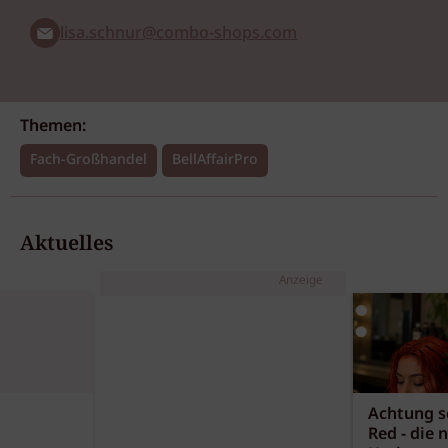
lisa.schnur@combo-shops.com
Themen:
Fach-Großhandel
BellAffairPro
Aktuelles
Anzeige
Achtung sc
Red - die 