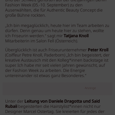
und der Schweiz gehörten auf der diesjährigen Berlin
Fashion Week (05.-10. September) zu den
Auserwählten, die für Authentic Beauty Concept die
große Bühne rockten.
„Ich bin megaglücklich, heute hier im Team arbeiten zu
dürfen. Denn genau um heute hier zu stehen, wollte
ich Friseurin werden.“ sagt mir
Tatjana Knoll
Mitarbeiterin im Salon Fell (Österreich).
Überglücklich ist auch Friseurunternehmer
Peter Kroll
(Coiffeur Petre Knoll, Paderborn) „Ich bin begeistert, der
kreative Austausch mit den Kolleg*innen backstage ist
super. Ich habe mir seit vielen Jahren gewünscht, auf
der Fashion Week zu arbeiten. Die Energie
untereinander ist etwas ganz Besonderes.“
Anzeige
Unter der
Leitung von Daniele Dragotta und Said
Rubaii
begeisterten die Hairstylist*innen nicht nur
Designer Marcel Ostertag. Sie kreierten für jedes der