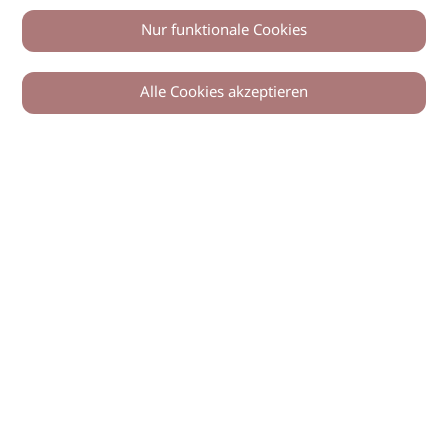
Nur funktionale Cookies
Alle Cookies akzeptieren
0
Zurück
Teilen
© 2026 imSalon Verlags GmbH
Newsletter