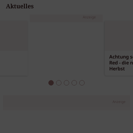
Aktuelles
Anzeige
Achtung sc
Red - die 
Herbst
Anzeige