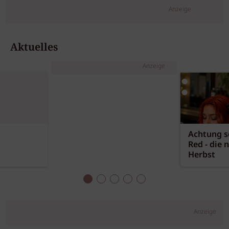
Anzeige
Aktuelles
Anzeige
Achtung sc
Red - die 
Herbst
Anzeige