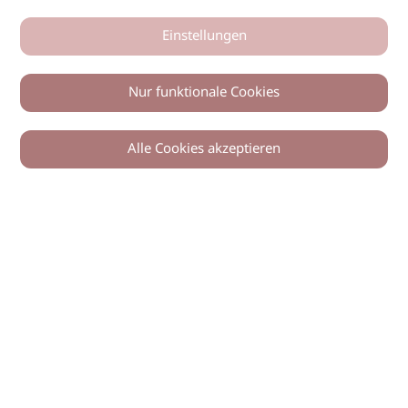
Einstellungen
Nur funktionale Cookies
Alle Cookies akzeptieren
0
Zurück
Teilen
© 2026 imSalon Verlags GmbH