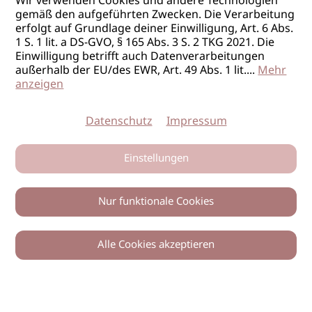
Wir verwenden Cookies und andere Technologien
gemäß den aufgeführten Zwecken. Die Verarbeitung
erfolgt auf Grundlage deiner Einwilligung, Art. 6 Abs.
1 S. 1 lit. a DS-GVO, § 165 Abs. 3 S. 2 TKG 2021. Die
Einwilligung betrifft auch Datenverarbeitungen
außerhalb der EU/des EWR, Art. 49 Abs. 1 lit.
...
Mehr
anzeigen
Datenschutz
Impressum
Einstellungen
Nur funktionale Cookies
Alle Cookies akzeptieren
0
Zurück
Teilen