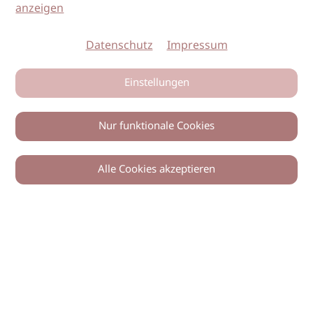
anzeigen
Datenschutz
Impressum
Einstellungen
Nur funktionale Cookies
Alle Cookies akzeptieren
0
Zurück
Teilen
© 2026 imSalon Verlags GmbH