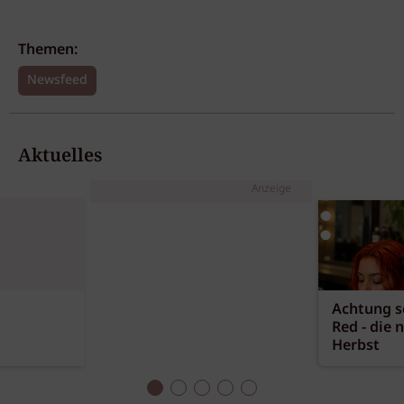
Themen:
Newsfeed
Aktuelles
Anzeige
Achtung sc
Red - die 
Herbst