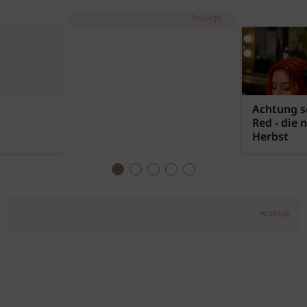
Anzeige
Achtung sc
Red - die 
Herbst
Anzeige