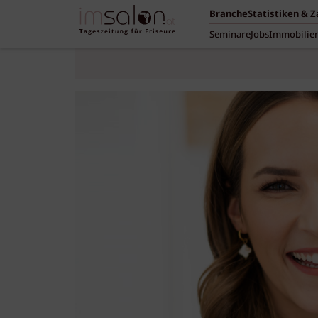
Branche
Statistiken & 
Seminare
Jobs
Immobilie