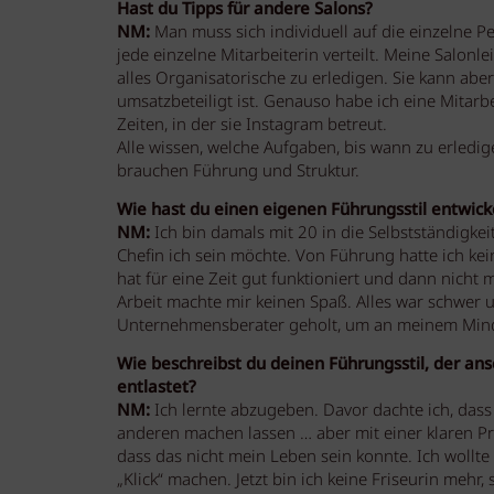
Hast du Tipps für andere Salons?
NM:
Man muss sich individuell auf die einzelne Pe
jede einzelne Mitarbeiterin verteilt. Meine Salonl
alles Organisatorische zu erledigen. Sie kann abe
umsatzbeteiligt ist. Genauso habe ich eine Mitarbe
Zeiten, in der sie Instagram betreut.
Alle wissen, welche Aufgaben, bis wann zu erledige
brauchen Führung und Struktur.
Wie hast du einen eigenen Führungsstil entwick
NM:
Ich bin damals mit 20 in die Selbstständigkei
Chefin ich sein möchte. Von Führung hatte ich kei
hat für eine Zeit gut funktioniert und dann nic
Arbeit machte mir keinen Spaß. Alles war schwer 
Unternehmensberater geholt, um an meinem Minds
Wie beschreibst du deinen Führungsstil, der a
entlastet?
NM:
Ich lernte abzugeben. Davor dachte ich, dass 
anderen machen lassen … aber mit einer klaren Pre
dass das nicht mein Leben sein konnte. Ich wollt
„Klick“ machen. Jetzt bin ich keine Friseurin meh