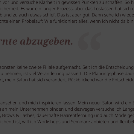
 vor und versuche Klarheit in gewissen Punkten zu schaffen. So h
cherheit. Es war ein langer Prozess, aber das Loslassen hat sich 
t ab und zu auch etwas schief. Das ist aber gut. Dann sehe ich wiede
te einen Probelauf: Wie funktioniert alles, wenn ich nicht da bin
ernte abzugeben.
sonsten keine zweite Filiale aufgemacht. Seit ich die Entscheidung
 zu nehmen, ist viel Veränderung passiert. Die Planungsphase dau
ert, mein Salon hat sich verändert. Rückblickend war die Entscheid
ansehen und mich inspirieren lassen: Mein neuer Salon wird ein 
istig an mein Unternehmen binden und deswegen versuche ich Lang
s, Brows & Lashes, dauerhafte Haarentfernung und auch Mode ge
ichend ist, will ich Workshops und Seminare anbieten und flexibel