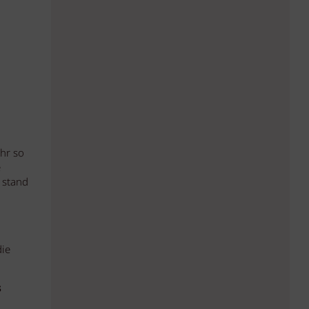
hr so
e
 stand
die
s