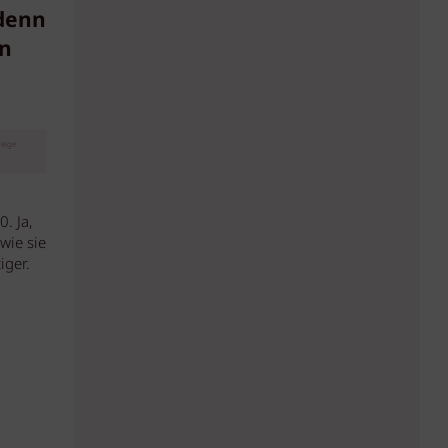
 denn
in
eige
. Ja,
wie sie
iger.