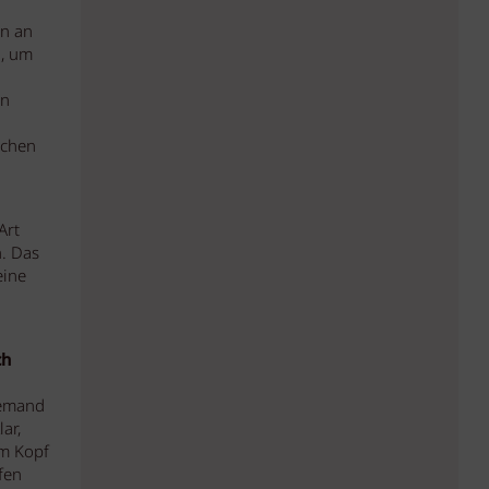
en an
d, um
en
schen
Art
n. Das
eine
ch
jemand
ar,
im Kopf
fen