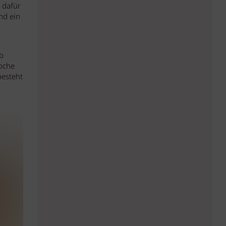
 dafür
nd ein
b
Woche
besteht