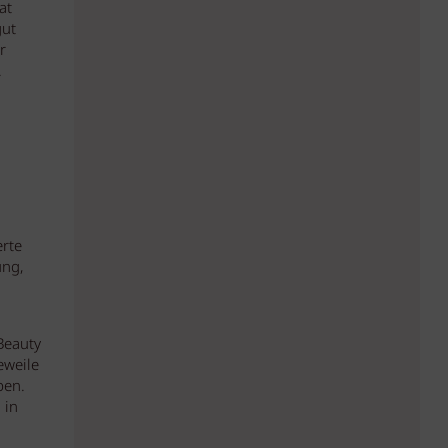
at
gut
r
.
erte
ung,
Beauty
eweile
ben.
 in