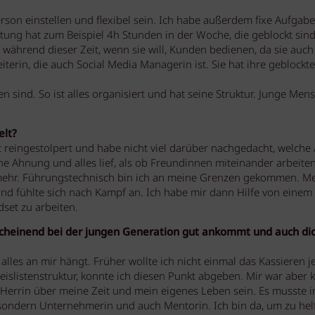
rson einstellen und flexibel sein. Ich habe außerdem fixe Aufgab
eitung hat zum Beispiel 4h Stunden in der Woche, die geblockt sin
r während dieser Zeit, wenn sie will, Kunden bedienen, da sie auch
iterin, die auch Social Media Managerin ist. Sie hat ihre geblockt
n sind. So ist alles organisiert und hat seine Struktur. Junge Men
elt?
t reingestolpert und habe nicht viel darüber nachgedacht, welche 
ne Ahnung und alles lief, als ob Freundinnen miteinander arbeite
ht mehr. Führungstechnisch bin ich an meine Grenzen gekommen. M
und fühlte sich nach Kampf an. Ich habe mir dann Hilfe von einem
et zu arbeiten.
nscheinend bei der jungen Generation gut ankommt und auch di
alles an mir hängt. Früher wollte ich nicht einmal das Kassieren 
islistenstruktur, konnte ich diesen Punkt abgeben. Mir war aber kl
e Herrin über meine Zeit und mein eigenes Leben sein. Es musste 
r, sondern Unternehmerin und auch Mentorin. Ich bin da, um zu hel