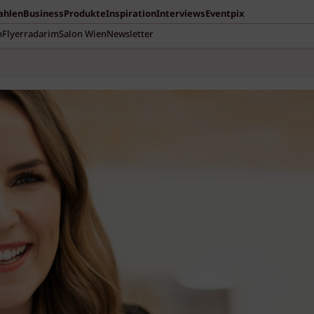
Zahlen
Business
Produkte
Inspiration
Interviews
Eventpix
n
Flyerradar
imSalon Wien
Newsletter