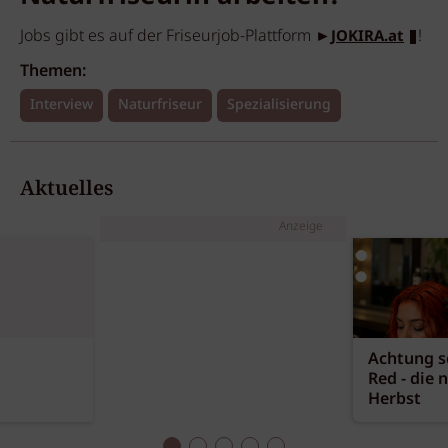
Jobs gibt es auf der Friseurjob-Plattform ►
!
JOKIRA.at
Themen:
Interview
Naturfriseur
Spezialisierung
Aktuelles
Anzeige
Achtung sc
Red - die 
Herbst