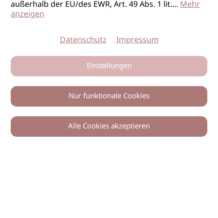
außerhalb der EU/des EWR, Art. 49 Abs. 1 lit.
...
Mehr
anzeigen
Datenschutz
Impressum
Einstellungen
Nur funktionale Cookies
Alle Cookies akzeptieren
0
Zurück
Teilen
© 2026 imSalon Verlags GmbH