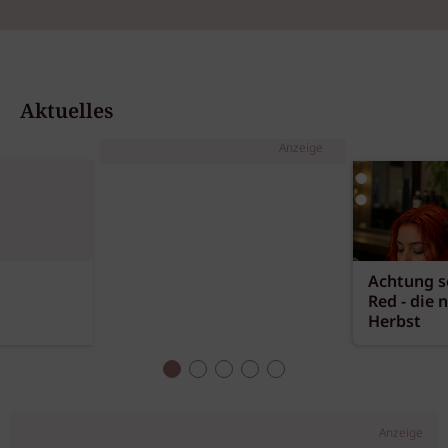
Aktuelles
Anzeige
Achtung sc
Red - die 
Herbst
Anzeige