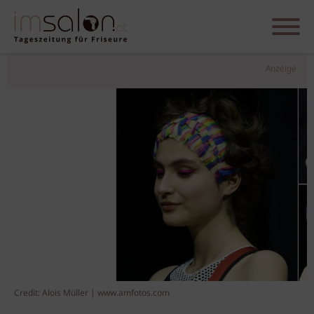
Anzeige
Credit: Alois Müller | www.amfotos.com