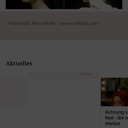
Fotocredit: Alois Müller | www.amfotos.com
Aktuelles
Anzeige
Achtung sc
Red - die 
Herbst