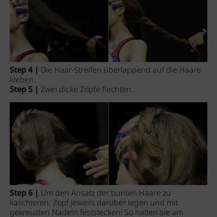
Step 4 |
Die Haar-Streifen überlappend auf die Haare
kleben.
Step 5 |
Zwei dicke Zöpfe flechten.
Step 6 |
Um den Ansatz der bunten Haare zu
kaschieren, Zopf jeweils darüber legen und mit
gekreuzten Nadeln feststecken! So halten sie am