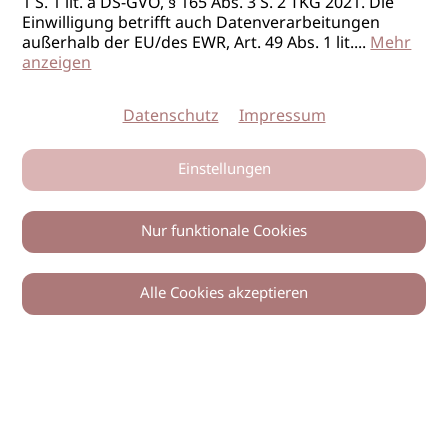
1 S. 1 lit. a DS-GVO, § 165 Abs. 3 S. 2 TKG 2021. Die
Einwilligung betrifft auch Datenverarbeitungen
außerhalb der EU/des EWR, Art. 49 Abs. 1 lit.
...
Mehr
anzeigen
Datenschutz
Impressum
Einstellungen
Nur funktionale Cookies
Alle Cookies akzeptieren
0
Zurück
Teilen