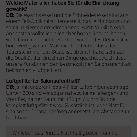
Welche Materialien haben Sie für die Einrichtung
gewählt?
DB:
Die Waschsessel und die Schneidesessel sind aus
einem Fell-Optikimitat hergestellt, das leicht glänzt und
somit irrisierend dreidimensional wirkt. Wirklich edel.
Ansonsten wollte ich alles eher hochglänzend haben,
weil dann mehr Licht reflektiert wird. Jedes Detail sollte
hochwertig wirken. Was nicht bedeutet, dass das
Teuerste immer das Beste ist, aber ich habe sehr auf
die Qualität der einzelnen Dinge geachtet. Auch dass
unsere KundInnen den bestmöglichen Salonaufenthalt
bekommen – luftgefiltert.
Luftgefilterter Salonaufenthalt?
DB:
Ja, mit unserer Hepa-4-Filter Luftreinigungsanlage
UlmAir 200 sind wir sogar nahezu keim-, allergen- und
Virenfrei, da der Raum mit 170qm 6 x pro Stunde
komplett luftgefiltert wird.
Zusätzlich ist jeder Platz für
sich sogar Corona-konform angesetzt. 2m Abstand zum
Nachbarn.
„Wir leben das Prinzip Nachhaltigkeit im Rahmen