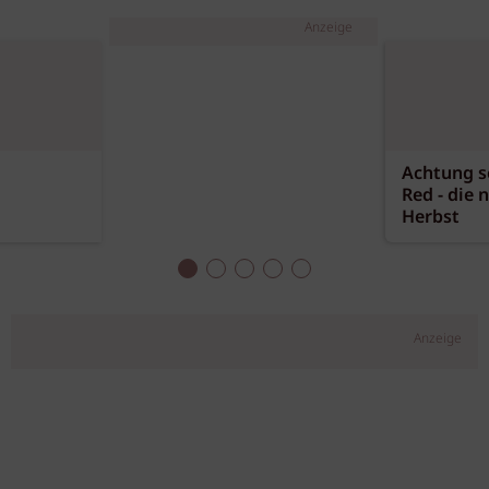
Anzeige
Achtung sc
Red - die 
Herbst
Anzeige