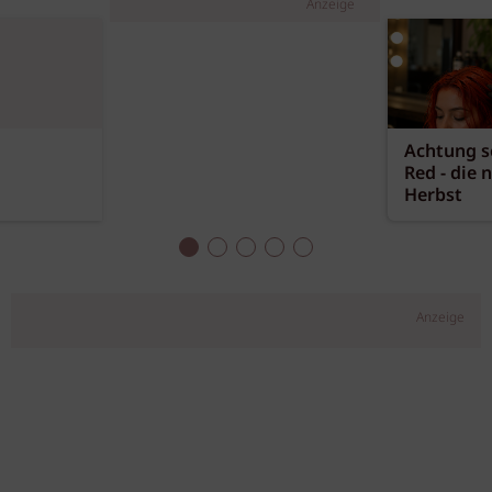
Anzeige
Achtung sc
Red - die 
Herbst
Anzeige