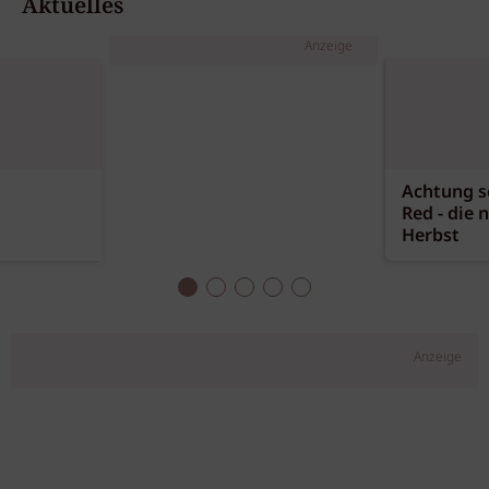
Aktuelles
Anzeige
Achtung sc
Red - die 
Herbst
Anzeige