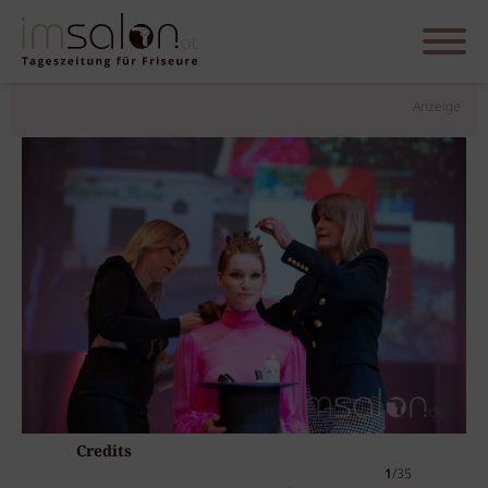
Anzeige
Credits
1
/35