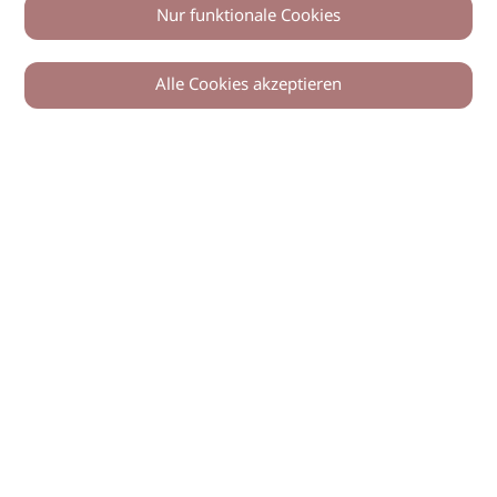
Nur funktionale Cookies
Alle Cookies akzeptieren
0
Zurück
Teilen
© 2026 imSalon Verlags GmbH
Newsletter
Kontakt