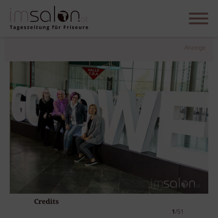
Anzeige
Credits
1
/51