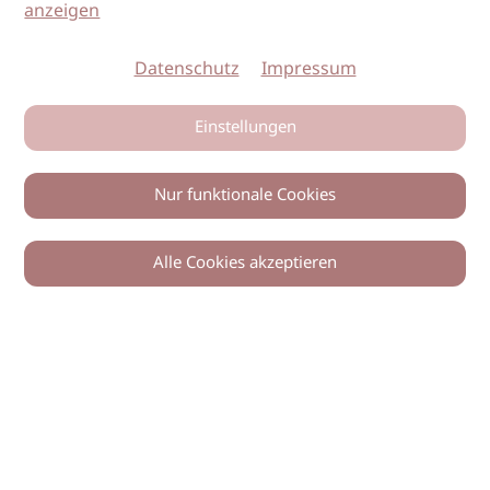
anzeigen
Datenschutz
Impressum
Einstellungen
Nur funktionale Cookies
Alle Cookies akzeptieren
0
Zurück
Teilen
© 2026 imSalon Verlags GmbH