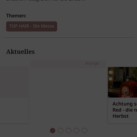
Themen:
TOP HAIR - Die Messe
Aktuelles
Anzeige
Achtung sc
Red - die 
Herbst