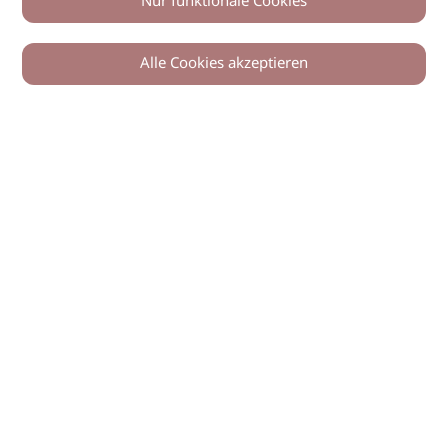
Nur funktionale Cookies
Alle Cookies akzeptieren
© 2026 imSalon Verlags GmbH
Newsletter
Kontakt
Team