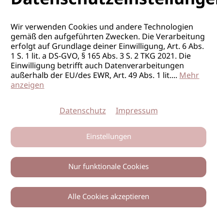
POSITION
Top-Stylist*in
PENSUM:
Vollzeit
Wir verwenden Cookies und andere Technologien
gemäß den aufgeführten Zwecken. Die Verarbeitung
erfolgt auf Grundlage deiner Einwilligung, Art. 6 Abs.
1 S. 1 lit. a DS-GVO, § 165 Abs. 3 S. 2 TKG 2021. Die
Einwilligung betrifft auch Datenverarbeitungen
außerhalb der EU/des EWR, Art. 49 Abs. 1 lit.
...
Mehr
anzeigen
Datenschutz
Impressum
FRISEUR/IN
Einstellungen
ORT
Stuttgart
Nur funktionale Cookies
FIRMA
HAIR’N’MORE Stuttgart Vaihingen
POSITION
Top-Stylist*in
Alle Cookies akzeptieren
PENSUM:
Vollzeit