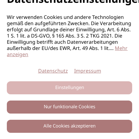
POSITION
Top-Stylist*in
PENSUM:
Vollzeit
Wir verwenden Cookies und andere Technologien
gemäß den aufgeführten Zwecken. Die Verarbeitung
erfolgt auf Grundlage deiner Einwilligung, Art. 6 Abs.
1 S. 1 lit. a DS-GVO, § 165 Abs. 3 S. 2 TKG 2021. Die
Einwilligung betrifft auch Datenverarbeitungen
außerhalb der EU/des EWR, Art. 49 Abs. 1 lit.
...
Mehr
anzeigen
Datenschutz
Impressum
FRISEUR/IN
Einstellungen
ORT
Stuttgart
Nur funktionale Cookies
FIRMA
HAIR’N’MORE Stuttgart Vaihingen
POSITION
Top-Stylist*in
Alle Cookies akzeptieren
PENSUM:
Vollzeit