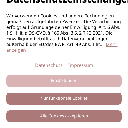
POSITION
Top-Stylist*in
PENSUM:
Vollzeit
Wir verwenden Cookies und andere Technologien
gemäß den aufgeführten Zwecken. Die Verarbeitung
erfolgt auf Grundlage deiner Einwilligung, Art. 6 Abs.
1 S. 1 lit. a DS-GVO, § 165 Abs. 3 S. 2 TKG 2021. Die
Einwilligung betrifft auch Datenverarbeitungen
außerhalb der EU/des EWR, Art. 49 Abs. 1 lit.
...
Mehr
anzeigen
Datenschutz
Impressum
FRISEUR/IN
Einstellungen
ORT
Stuttgart
Nur funktionale Cookies
FIRMA
HAIR’N’MORE Stuttgart Vaihingen
POSITION
Top-Stylist*in
Alle Cookies akzeptieren
PENSUM:
Vollzeit