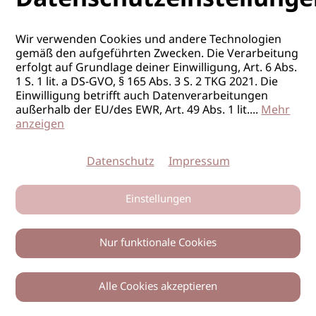
POSITION
Top-Stylist*in
PENSUM:
Vollzeit
Wir verwenden Cookies und andere Technologien
gemäß den aufgeführten Zwecken. Die Verarbeitung
erfolgt auf Grundlage deiner Einwilligung, Art. 6 Abs.
1 S. 1 lit. a DS-GVO, § 165 Abs. 3 S. 2 TKG 2021. Die
Einwilligung betrifft auch Datenverarbeitungen
außerhalb der EU/des EWR, Art. 49 Abs. 1 lit.
...
Mehr
anzeigen
Datenschutz
Impressum
FRISEUR/IN
Einstellungen
ORT
Stuttgart
Nur funktionale Cookies
FIRMA
HAIR’N’MORE Stuttgart Vaihingen
POSITION
Top-Stylist*in
Alle Cookies akzeptieren
PENSUM:
Vollzeit