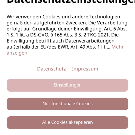
POSITION
Top-Stylist*in
PENSUM:
Vollzeit
Wir verwenden Cookies und andere Technologien
gemäß den aufgeführten Zwecken. Die Verarbeitung
erfolgt auf Grundlage deiner Einwilligung, Art. 6 Abs.
1 S. 1 lit. a DS-GVO, § 165 Abs. 3 S. 2 TKG 2021. Die
Einwilligung betrifft auch Datenverarbeitungen
außerhalb der EU/des EWR, Art. 49 Abs. 1 lit.
...
Mehr
anzeigen
Datenschutz
Impressum
FRISEUR/IN
Einstellungen
ORT
Stuttgart
Nur funktionale Cookies
FIRMA
HAIR’N’MORE Stuttgart Vaihingen
POSITION
Top-Stylist*in
Alle Cookies akzeptieren
PENSUM:
Vollzeit