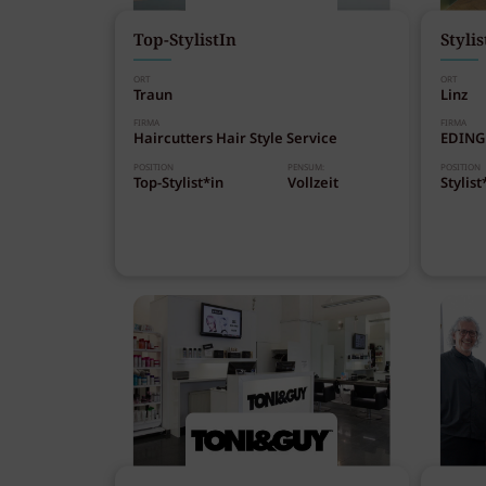
Top-StylistIn
Stylis
ORT
ORT
Traun
Linz
FIRMA
FIRMA
Haircutters Hair Style Service
EDING
POSITION
PENSUM:
POSITION
Top-Stylist*in
Vollzeit
Stylist