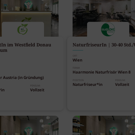
stIn im Westfield Donau
NaturfriseurIn | 30-40 Std.
rum
ORT
Wien
FIRMA
Haarmonie Naturfrisör Wien 8
r Austria (in Gründung)
POSITION
PENSUM:
Naturfriseur*in
Vollzeit
PENSUM:
*in
Vollzeit