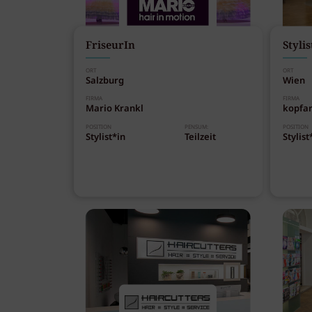
FriseurIn
Stylis
ORT
ORT
Salzburg
Wien
FIRMA
FIRMA
Mario Krankl
kopfar
POSITION
PENSUM:
POSITION
Stylist*in
Teilzeit
Stylist