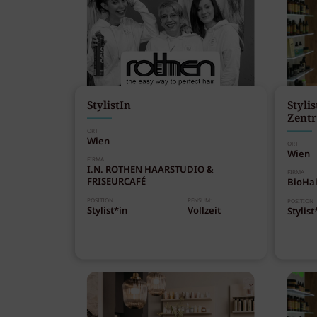
StylistIn
Styli
Zent
ORT
Wien
ORT
Wien
FIRMA
I.N. ROTHEN HAARSTUDIO &
FIRMA
FRISEURCAFÉ
BioHai
POSITION
PENSUM:
POSITION
Stylist*in
Vollzeit
Stylist