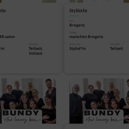
tIn
StylistIn
ORT
Bregenz
FIRMA
ER.salon
maischön Bregenz
PENSUM:
POSITION
PENSUM:
*in
Teilzeit,
Stylist*in
Teilzeit
Vollzeit