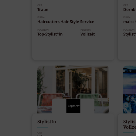
ORT
ORT
Traun
Dornb
FIRMA
FIRMA
Haircutters Hair Style Service
maisc
POSITION
PENSUM:
POSITION
Top-Stylist*in
Vollzeit
Stylist
StylistIn
Stylis
Vollze
ORT