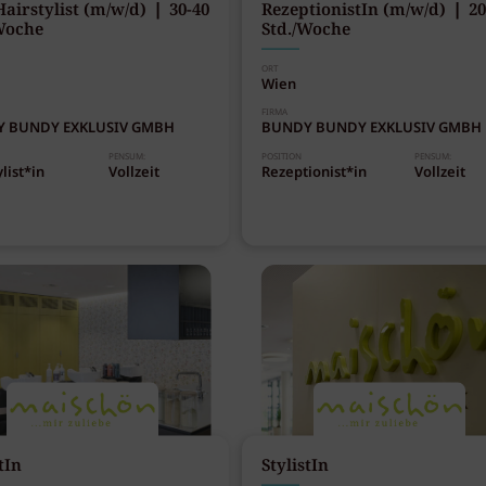
airstylist (m/w/d) ❘ 30-40
RezeptionistIn (m/w/d) ❘ 20
Woche
Std./Woche
ORT
Wien
FIRMA
 BUNDY EXKLUSIV GMBH
BUNDY BUNDY EXKLUSIV GMBH
PENSUM:
POSITION
PENSUM:
list*in
Vollzeit
Rezeptionist*in
Vollzeit
tIn
StylistIn