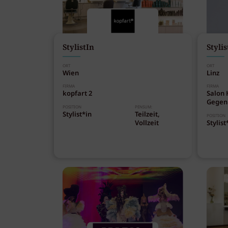
StylistIn
Stylis
ORT
ORT
Wien
Linz
FIRMA
FIRMA
kopfart 2
Salon 
Gegen
POSITION
PENSUM:
Stylist*in
Teilzeit,
POSITION
Vollzeit
Stylist