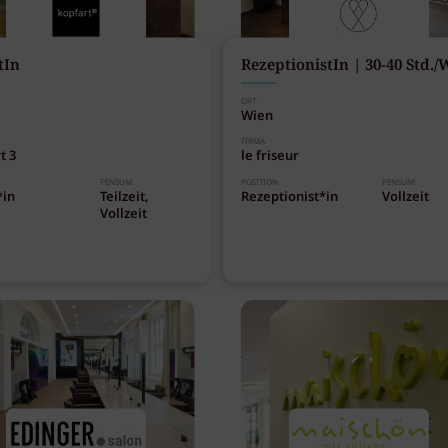
tIn
RezeptionistIn | 30-40 Std./
ORT
Wien
FIRMA
t 3
le friseur
PENSUM:
POSITION
PENSUM:
*in
Teilzeit,
Rezeptionist*in
Vollzeit
Vollzeit