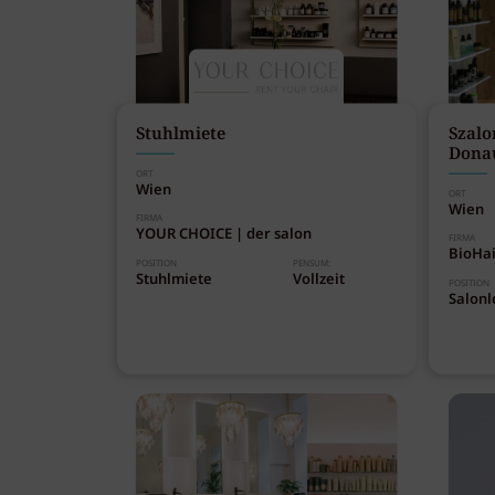
Stuhlmiete
Szalo
Dona
ORT
Wien
ORT
Wien
FIRMA
YOUR CHOICE | der salon
FIRMA
BioHai
POSITION
PENSUM:
Stuhlmiete
Vollzeit
POSITION
Salonl