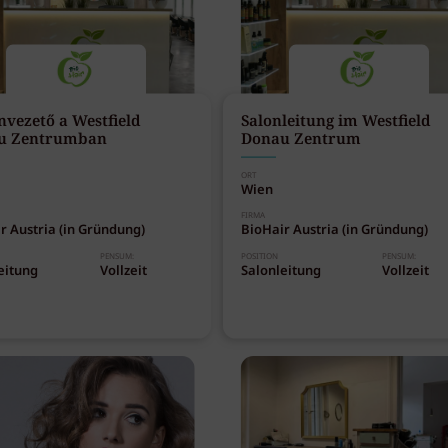
nvezető a Westfield
Salonleitung im Westfield
u Zentrumban
Donau Zentrum
ORT
Wien
FIRMA
r Austria (in Gründung)
BioHair Austria (in Gründung)
PENSUM:
POSITION
PENSUM:
eitung
Vollzeit
Salonleitung
Vollzeit