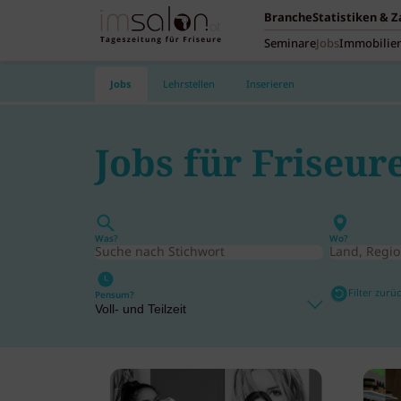
Branche
Statistiken & 
Seminare
Jobs
Immobilie
Jobs
Lehrstellen
Inserieren
Jobs für Friseur
Was?
Wo?
Filter zurü
Pensum?