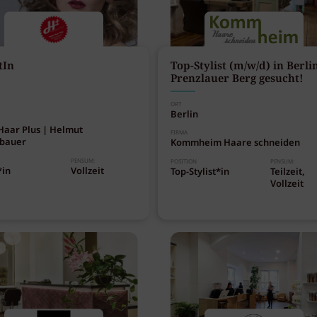
tIn
Top-Stylist (m/w/d) in Berli
Prenzlauer Berg gesucht!
ORT
Berlin
Haar Plus | Helmut
FIRMA
bauer
Kommheim Haare schneiden
PENSUM:
POSITION
PENSUM:
*in
Vollzeit
Top-Stylist*in
Teilzeit,
Vollzeit