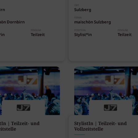
ORT
irn
Sulzberg
FIRMA
hön Dornbirn
maischön Sulzberg
PENSUM:
POSITION
PENSUM:
*in
Teilzeit
Stylist*in
Teilzeit
tIn | Teilzeit- und
StylistIn | Teilzeit- und
itstelle
Vollzeitstelle