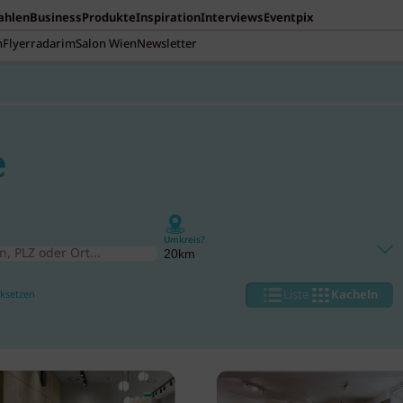
Zahlen
Business
Produkte
Inspiration
Interviews
Eventpix
n
Flyerradar
imSalon Wien
Newsletter
e
Umkreis?
cksetzen
Liste
Kacheln