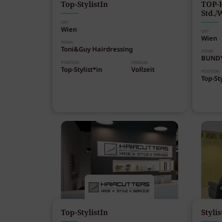
Top-StylistIn
TOP-H
Std./
ORT
Wien
ORT
Wien
FIRMA
Toni&Guy Hairdressing
FIRMA
BUNDY
POSITION
PENSUM:
Top-Stylist*in
Vollzeit
POSITION
Top-Sty
Top-StylistIn
Stylis