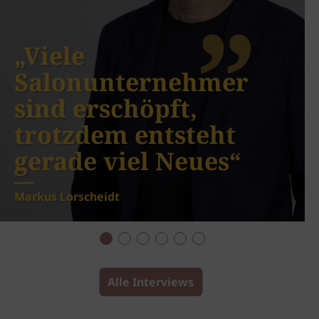
„Viele
Salonunternehmer
sind erschöpft,
trotzdem entsteht
gerade viel Neues“
Markus Lorscheidt
Alle Interviews