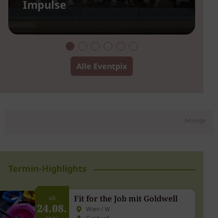
Impulse
2
Alle Eventpix
Anzeige
Termin-Highlights
Fit for the Job mit Goldwell
ab
24.08.
Wien / W