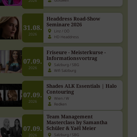
Goldwell
2026
Headdress Road-Show
Seminare 2026
31.08.
Linz / OÖ
2026
HD Headdress
Friseure - Meisterkurse -
Informationsvortrag
07.09.
Salzburg / SBG
2026
Wifi Salzburg
Shades ALK Essentials | Halo
Contouring
07.09.
Wien / W
2026
Redken
Team Management
Masterclass by Samantha
07.09.
Schüler & Yaël Meier
Salzburg / SBG
2026