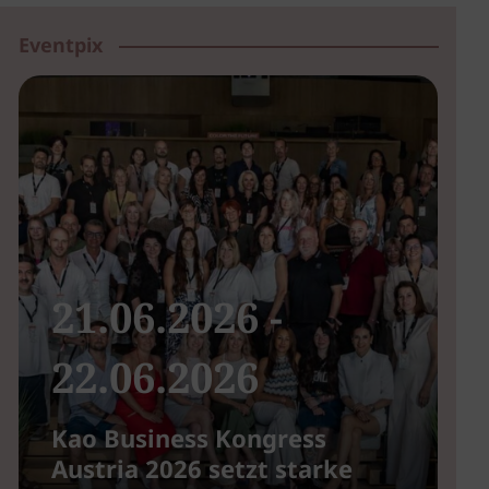
Eventpix
21.06.2026 -
22.06.2026
Kao Business Kongress
B
Austria 2026 setzt starke
u