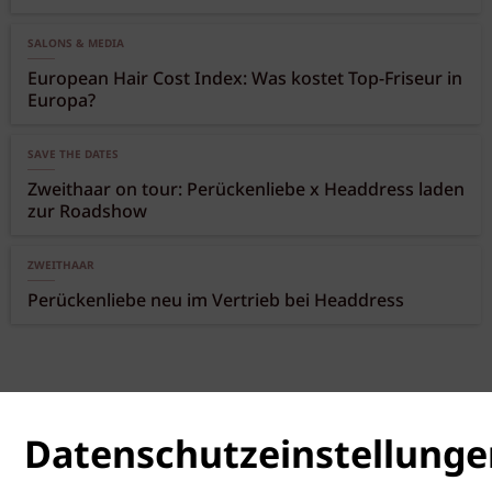
SALONS & MEDIA
European Hair Cost Index: Was kostet Top-Friseur in
Europa?
SAVE THE DATES
Zweithaar on tour: Perückenliebe x Headdress laden
zur Roadshow
ZWEITHAAR
Perückenliebe neu im Vertrieb bei Headdress
Datenschutzeinstellunge