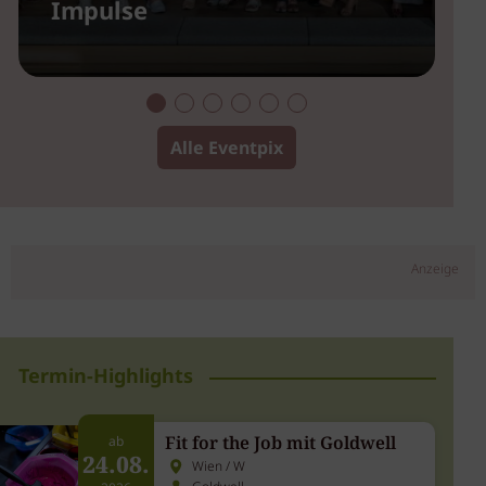
Impulse
2
Alle Eventpix
Anzeige
Termin-Highlights
Fit for the Job mit Goldwell
ab
24.08.
Wien / W