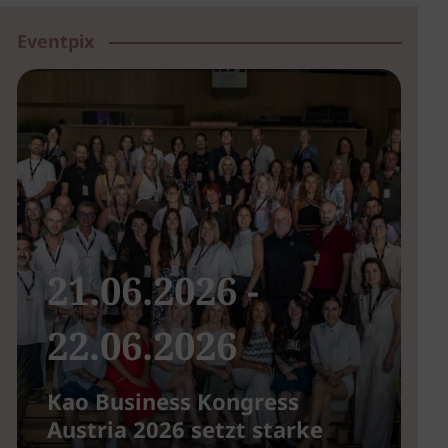
Eventpix
21.06.2026 -
22.06.2026
Kao Business Kongress
B
Austria 2026 setzt starke
u