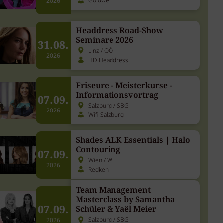
Goldwell
2026
Headdress Road-Show
Seminare 2026
31.08.
Linz / OÖ
2026
HD Headdress
Friseure - Meisterkurse -
Informationsvortrag
07.09.
Salzburg / SBG
2026
Wifi Salzburg
Shades ALK Essentials | Halo
Contouring
07.09.
Wien / W
2026
Redken
Team Management
Masterclass by Samantha
07.09.
Schüler & Yaël Meier
Salzburg / SBG
2026