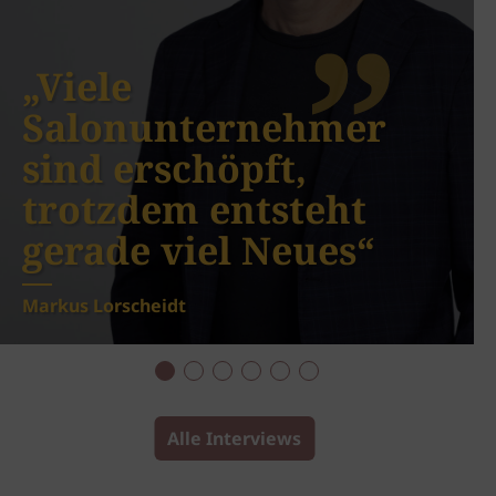
„Viele
Salonunternehmer
sind erschöpft,
trotzdem entsteht
gerade viel Neues“
Markus Lorscheidt
Alle Interviews