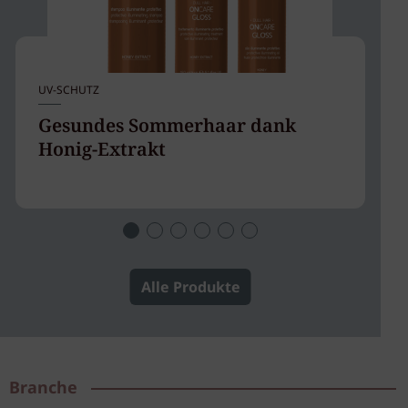
UV-SCHUTZ
LO
Gesundes Sommerhaar dank
T
Honig-Extrakt
B
Alle Produkte
Branche