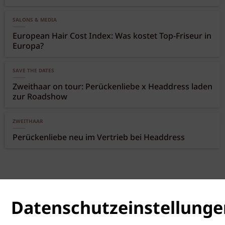
SALONS & MEDIA
European Hair Cost Index: Was kostet Top-Friseur in
Europa?
SAVE THE DATES
Zweithaar on tour: Perückenliebe x Headdress laden
zur Roadshow
ZWEITHAAR
Perückenliebe neu im Vertrieb bei Headdress
Datenschutzeinstellunge