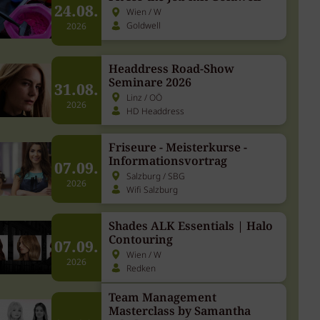
24.08.
Wien / W
Goldwell
2026
Headdress Road-Show
Seminare 2026
31.08.
Linz / OÖ
2026
HD Headdress
Friseure - Meisterkurse -
Informationsvortrag
07.09.
Salzburg / SBG
2026
Wifi Salzburg
Shades ALK Essentials | Halo
Contouring
07.09.
Wien / W
2026
Redken
Team Management
Masterclass by Samantha