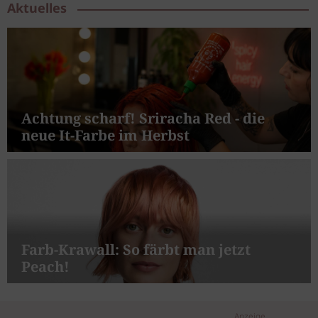
Aktuelles
Achtung scharf! Sriracha Red - die
neue It-Farbe im Herbst
Farb-Krawall: So färbt man jetzt
Peach!
Anzeige