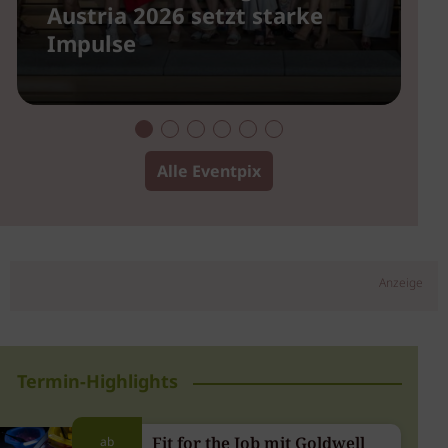
Austria 2026 setzt starke
u
Impulse
2
Alle Eventpix
Anzeige
Termin-Highlights
Fit for the Job mit Goldwell
ab