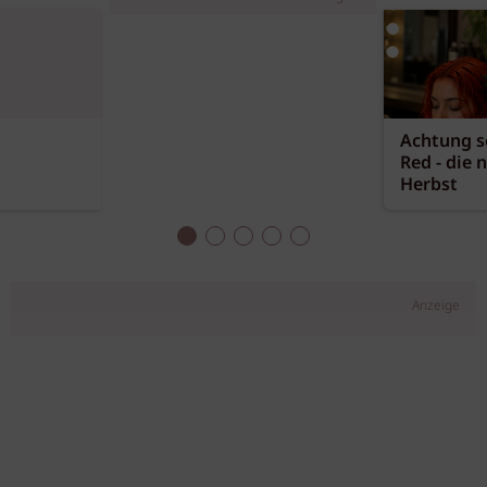
Achtung sc
Red - die 
Herbst
Anzeige