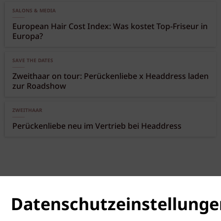
SALONS & MEDIA
European Hair Cost Index: Was kostet Top-Friseur in
Europa?
SAVE THE DATES
Zweithaar on tour: Perückenliebe x Headdress laden
zur Roadshow
ZWEITHAAR
Perückenliebe neu im Vertrieb bei Headdress
Datenschutzeinstellunge