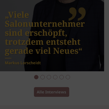
„Viele
Salonunternehmer
sind erschöpft,
trotzdem entsteht
gerade viel Neues“
Markus Lorscheidt
Alle Interviews