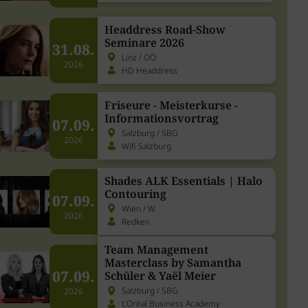
Goldwell
2026
Headdress Road-Show
Seminare 2026
31.08.
Linz / OÖ
2026
HD Headdress
Friseure - Meisterkurse -
Informationsvortrag
07.09.
Salzburg / SBG
2026
Wifi Salzburg
Shades ALK Essentials | Halo
Contouring
07.09.
Wien / W
2026
Redken
Team Management
Masterclass by Samantha
07.09.
Schüler & Yaël Meier
Salzburg / SBG
2026