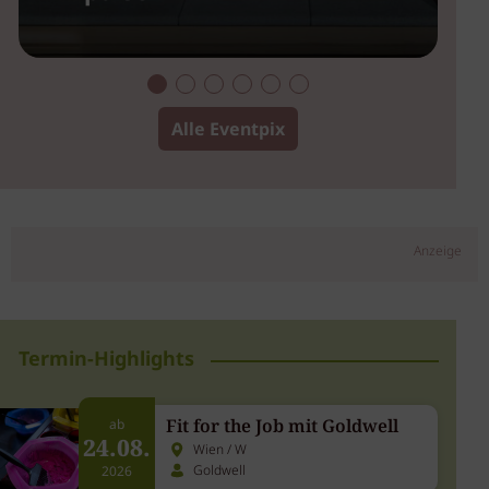
Impulse
2
Alle Eventpix
Anzeige
Termin-Highlights
Fit for the Job mit Goldwell
ab
24.08.
Wien / W