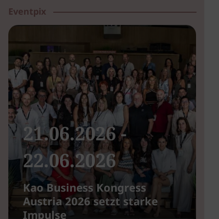
Eventpix
21.06.2026 -
22.06.2026
Kao Business Kongress
B
Austria 2026 setzt starke
u