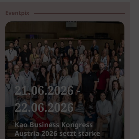
Eventpix
21.06.2026 -
22.06.2026
Kao Business Kongress
B
Austria 2026 setzt starke
u