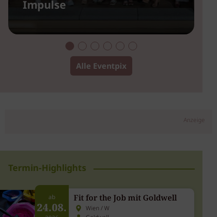
Impulse
2
Alle Eventpix
Anzeige
Termin-Highlights
Fit for the Job mit Goldwell
ab
24.08.
Wien / W