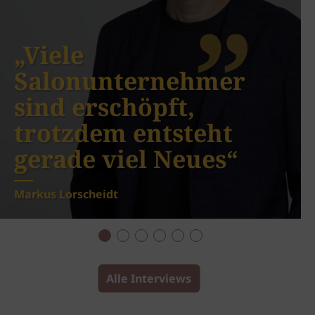
„Viele
Salonunternehmer
sind erschöpft,
trotzdem entsteht
gerade viel Neues“
Markus Lorscheidt
Alle Interviews