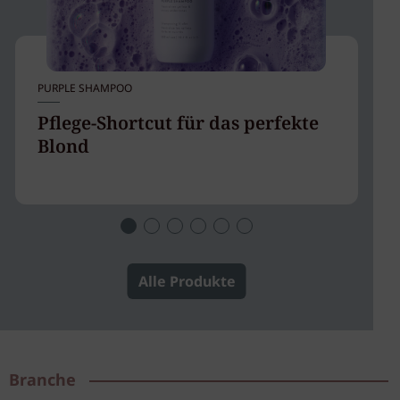
PURPLE SHAMPOO
TR
Pflege-Shortcut für das perfekte
S
Blond
b
Alle Produkte
Branche