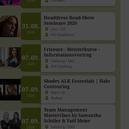
Goldwell
2026
Headdress Road-Show
Seminare 2026
31.08.
Linz / OÖ
2026
HD Headdress
Friseure - Meisterkurse -
Informationsvortrag
07.09.
Salzburg / SBG
2026
Wifi Salzburg
Shades ALK Essentials | Halo
Contouring
07.09.
Wien / W
2026
Redken
Team Management
Masterclass by Samantha
07.09.
Schüler & Yaël Meier
Salzburg / SBG
2026