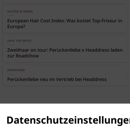
SALONS & MEDIA
European Hair Cost Index: Was kostet Top-Friseur in
Europa?
SAVE THE DATES
Zweithaar on tour: Perückenliebe x Headdress laden
zur Roadshow
ZWEITHAAR
Perückenliebe neu im Vertrieb bei Headdress
Datenschutzeinstellunge